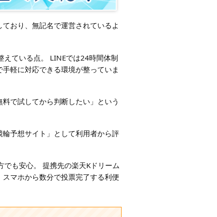
しており、無記名で運営されているよ
えている点。 LINEでは24時間体制
で手軽に対応できる環境が整っていま
無料で試してから判断したい」という
競輪予想サイト」として利用者から評
方でも安心。 提携先の楽天Kドリーム
、スマホから数分で投票完了する利便