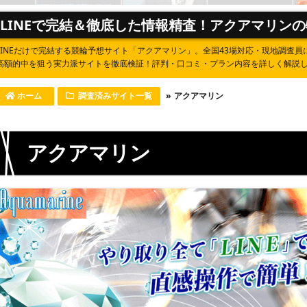
LINEで完結＆徹底した情報精査！アクアマリン
LINEだけで完結する競輪予想サイト「アクアマリン」。全国43場対応・現地調査
高額的中を狙う実力派サイトを徹底検証！評判・口コミ・プラン内容を詳しく解説
ホーム
調査済みサイト一覧
»
アクアマリン
アクアマリン