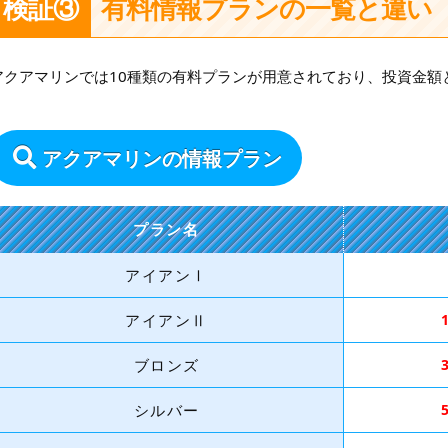
検証③
有料情報プランの一覧と違い
アクアマリンでは10種類の有料プランが用意されており、投資金額
アクアマリンの情報プラン
プラン名
アイアンⅠ
アイアンⅡ
ブロンズ
シルバー