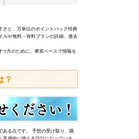
やすさと、万単位のポイントバック特典
イルや無料・有料プランの詳細、過去
持つ方のために、事実ベースで情報を
は？
である点です。 予想の受け取り、購
でも直感的に使える設計になっていま