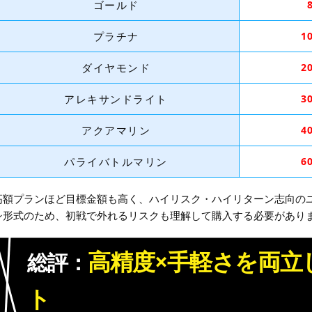
ゴールド
プラチナ
1
ダイヤモンド
2
アレキサンドライト
3
アクアマリン
4
パライバトルマリン
6
高額プランほど目標金額も高く、ハイリスク・ハイリターン志向のユ
シ形式のため、初戦で外れるリスクも理解して購入する必要があり
高精度×手軽さを両立
総評：
ト