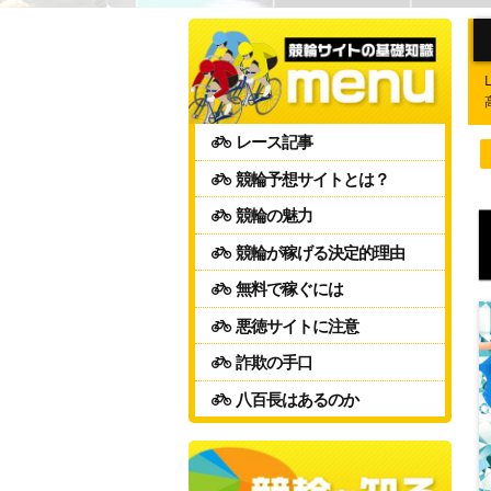
レース記事
競輪予想サイトとは？
競輪の魅力
競輪が稼げる決定的理由
無料で稼ぐには
悪徳サイトに注意
詐欺の手口
八百長はあるのか