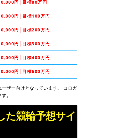
80,000円│目標80万円
00,000円│目標100万円
00,000円│目標200万円
00,000円│目標300万円
00,000円│目標400万円
00,000円│目標600万円
ーザー向けとなっています。 コロガ
ます。
した競輪予想サイ