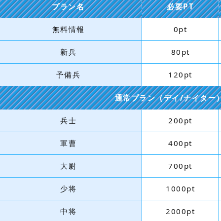
プラン名
必要PT
無料情報
0pt
新兵
80pt
予備兵
120pt
通常プラン（デイ/ナイター
兵士
200pt
軍曹
400pt
大尉
700pt
少将
1000pt
中将
2000pt