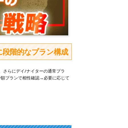
に段階的なプラン構成
枠、さらにデイ/ナイターの通常プラ
少額プランで相性確認→必要に応じて