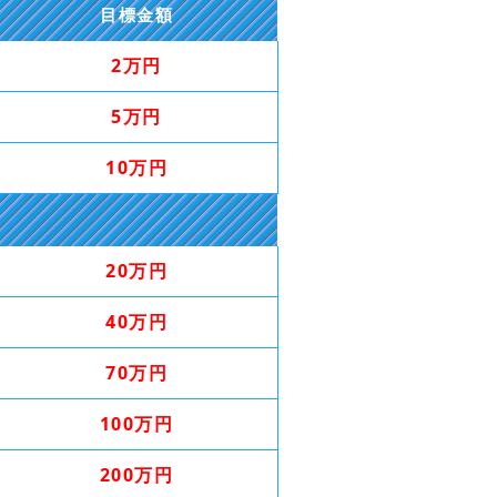
目標金額
2万円
5万円
10万円
）
20万円
40万円
70万円
100万円
200万円