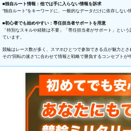
■独自ルート情報：他では手に入らない情報を訴求
“独自ルート”をキーワードに、一般的なデータだけに依存しない
■初心者でも始めやすい：専任担当者サポートを用意
「特別なスキルや経験は不要」「専任担当者がサポート」という
ています。
競輪はレース数が多く、スマホひとつで参加できる点が魅力とさ
その“回転の速さ”に合わせて情報と戦略で勝負するコンセプトが