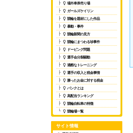
場外車券売り場
ガールズケイリン
競輪を題材にした作品
暴動・事件
競輪新聞の見方
競輪にまつわる珍事件
ドーピング問題
選手会分裂騒動
過酷なトレーニング
選手の収入と税金事情
勝ったお金に対する税金
バンクとは
高配当ランキング
競輪自転車の特徴
競輪場一覧
サイト情報