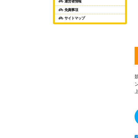
運営者情報
免責事項
サイトマップ