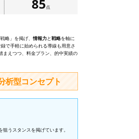
85
点
む戦略」を掲げ、
情報力
と
戦略
を軸に
登録で手軽に始められる導線も用意さ
踏まえつつ、料金プラン、的中実績の
。
た分析型コンセプト
を狙うスタンスを掲げています。