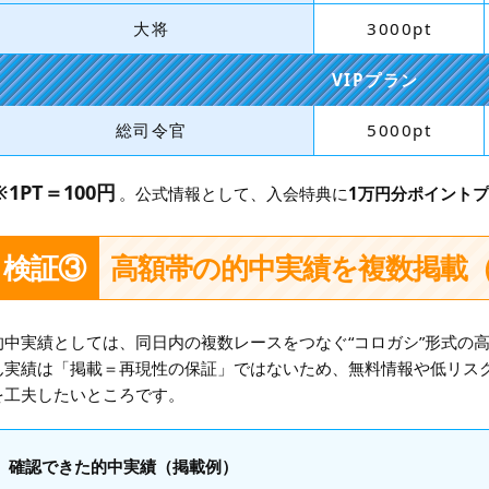
大将
3000pt
VIPプラン
総司令官
5000pt
※1PT＝100円
。公式情報として、入会特典に
1万円分ポイント
検証③
高額帯の的中実績を複数掲載
的中実績としては、同日内の複数レースをつなぐ“コロガシ”形式の
ん実績は「掲載＝再現性の保証」ではないため、無料情報や低リス
を工夫したいところです。
確認できた的中実績（掲載例）