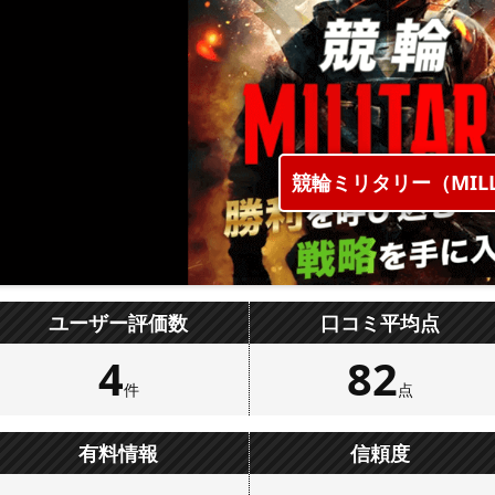
競輪ミリタリー（MIL
ユーザー評価数
口コミ平均点
4
82
件
点
有料情報
信頼度