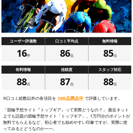
ユーザー評価数
口コミ平均点
無料情報
16
86
85
件
点
点
有料情報
信頼度
スタッフ対応
88
87
88
点
点
点
100点満点中
※口コミ総数以外の各項目を
で評価しています。
「競輪予想サイト『トップギア』って実際どうなの？」 最近ネット
上でも話題の競輪予想サイト「トップギア」。1万円分のポイントが
無料でもらえるなど、初心者でも始めやすい印象ですが、実際に使
ってみるとどうなのか――。