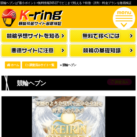
競輪ヘブンは“最小ポイント×無料情報365日”でどこまで戦える？特徴・評判・料金プランを徹底検証
ホーム
調査済みサイト一覧
»
競輪ヘブン
競輪ヘブン
調査済み