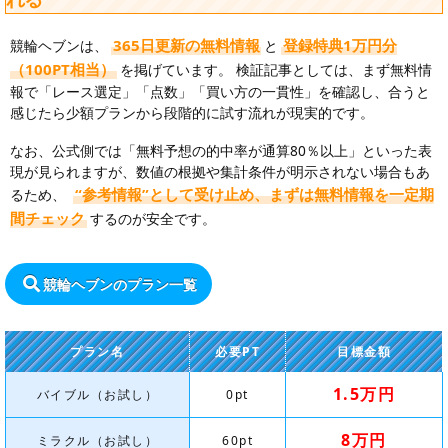
365日更新の無料情報
登録特典1万円分
競輪ヘブンは、
と
（100PT相当）
を掲げています。 検証記事としては、まず無料情
報で「レース選定」「点数」「買い方の一貫性」を確認し、合うと
感じたら少額プランから段階的に試す流れが現実的です。
なお、公式側では「無料予想の的中率が通算80％以上」といった表
現が見られますが、数値の根拠や集計条件が明示されない場合もあ
“参考情報”として受け止め、まずは無料情報を一定期
るため、
間チェック
するのが安全です。
競輪ヘブンのプラン一覧
プラン名
必要PT
目標金額
1.5万円
バイブル（お試し）
0pt
8万円
ミラクル（お試し）
60pt