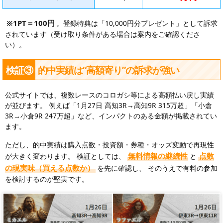
※1PT＝100円
。登録特典は「10,000円分プレゼント」として訴求
されています（受け取り条件がある場合は案内をご確認くださ
い）。
検証③
的中実績は“高額寄り”の訴求が強い
公式サイトでは、複数レースのコロガシ等による高額払い戻し実績
が並びます。 例えば「1月27日 高知3R→高知9R 315万超」「小倉
3R→小倉9R 247万超」など、インパクトのある金額が掲載されてい
ます。
ただし、的中実績は購入点数・投資額・券種・オッズ変動で再現性
無料情報の継続性
点数
が大きく変わります。 検証としては、
と
の現実味（買える点数か）
を先に確認し、 そのうえで有料の参加
を検討するのが堅実です。