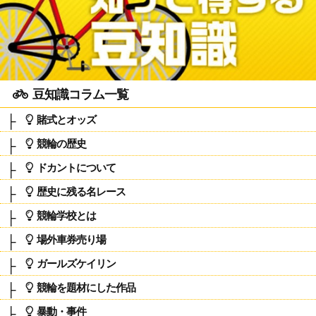
豆知識コラム一覧
賭式とオッズ
競輪の歴史
ドカントについて
歴史に残る名レース
競輪学校とは
場外車券売り場
ガールズケイリン
競輪を題材にした作品
暴動・事件