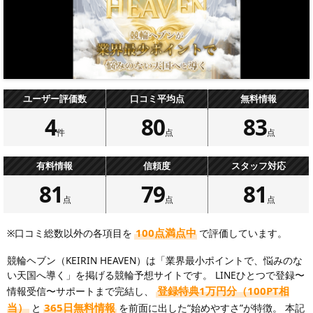
ユーザー評価数
口コミ平均点
無料情報
4
80
83
件
点
点
有料情報
信頼度
スタッフ対応
81
79
81
点
点
点
100点満点中
※口コミ総数以外の各項目を
で評価しています。
競輪ヘブン（KEIRIN HEAVEN）は「業界最小ポイントで、悩みのな
い天国へ導く」を掲げる競輪予想サイトです。 LINEひとつで登録〜
登録特典1万円分（100PT相
情報受信〜サポートまで完結し、
当）
365日無料情報
と
を前面に出した“始めやすさ”が特徴。 本記