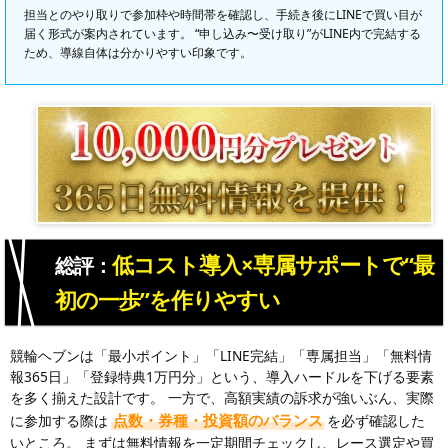
担当とのやり取りで参加枠や時間帯を確認し、手続き後にLINEで買い目が
届く形式が案内されています。 “申し込み〜受け取り”がLINE内で完結する
ため、導線自体は分かりやすい印象です。
低コスト導入×専属サポートで“最
総評：
初の一歩”を作りやすい
競輪ヘブンは「最小ポイント」「LINE完結」「専属担当」「無料情
報365日」「登録特典1万円分」という、導入ハードルを下げる要素
を多く揃えた設計です。 一方で、高額実績の訴求が強いぶん、実際
点数・券種・投資額のバランス
に参加する際は
を必ず確認した
いところ。 まずは無料情報を一定期間チェックし、レース選定や買